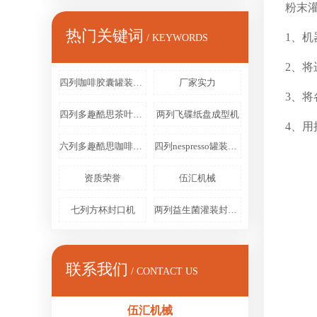
粉末
热门关键词
1、
/ KEYWORDS
2、
四列咖啡胶囊罐装扣盖机
厂家实力
3、
四列多趣酷思茶叶灌装机
两列飞碟纸盘成型机
4、
六列多趣酷思咖啡胶囊包装机
四列nespresso罐装封口装盒机
资质荣誉
伍汇机械
七列方杯封口机
两列益生菌灌装封口扣盖机
联系我们
/ CONTACT US
伍汇机械