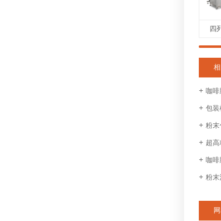
四
相
咖啡
包装
粉末
超高
咖啡
粉末
网