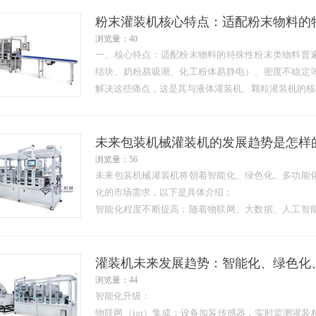
粉末灌装机核心特点：适配粉末物料的
浏览量：40
一、核心特点：适配粉末物料的特殊性粉末类物料普
结块、奶粉易吸潮、化工粉体易静电）、密度不稳定
解决这些痛点，这是其与液体灌装机、颗粒灌装机的核
防扬尘与密封设计
多数粉末灌装机配备负压吸尘系统或密封式灌装通道，
未来包装机械灌装机的发展趋势是怎样
浏览量：56
未来包装机械灌装机将朝着智能化、绿色化、多功能
化的市场需求，以下是具体介绍：
智能化程度不断提高：随着物联网、大数据、人工智
智能控制、故障诊断和远程监控能力。例如，通过…
灌装机未来发展趋势：智能化、绿色化
浏览量：44
智能化升级：
物联网（iot）集成：设备加装传感器，实时监测灌