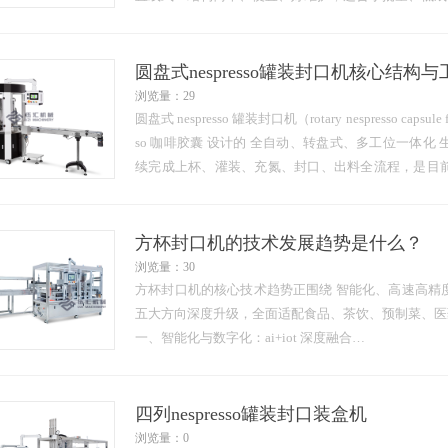
圆盘式：精度高、占地小、更稳定，适合nespresso 
一、结构与运行方式
圆盘式nespresso罐装封口机核心结构
浏览量：29
圆盘式 nespresso 罐装封口机（rotary nespresso capsule fi
so 咖啡胶囊 设计的 全自动、转盘式、多工位一体
续完成上杯、灌装、充氮、封口、出料全流程，是目
定性的主流机型。
一、核…
方杯封口机的技术发展趋势是什么？
浏览量：30
方杯封口机的核心技术趋势正围绕 智能化、高速高精
五大方向深度升级，全面适配食品、茶饮、预制菜、医
一、智能化与数字化：ai+iot 深度融合
1. ai 视觉与自适应控制
自动识别与参数自整定：ai 视觉识别杯型、膜材、图
四列nespresso罐装封口装盒机
浏览量：0