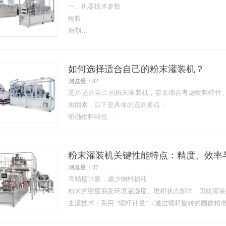
一、机器技术参数
物料
粉剂
灌装精度
±0.1g
如何选择适合自己的粉末灌装机？
浏览量：82
选择适合自己的粉末灌装机，需要综合考虑物料特性
面因素，以下是具体的选购要点：
明确物料特性
粒度：物料是粗粉、细粉还是微粉，直接影响灌装机
需要采用振动送料或螺旋送料，以防止结块…
粉末灌装机关键性能特点：精度、效率
浏览量：37
高精度计量，减少物料损耗
粉末的密度易受环境温湿度、堆积状态影响，因此灌装
主流技术：采用 “螺杆计量”（通过螺杆旋转的圈数精
计量”（直接称重反馈，精度更高，适用于高价值…