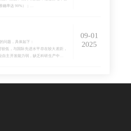
预警准确率达 90%）；
瓶口裂纹）、灌装液位偏差，替代人工质
09-01
的问题，具体如下：
2025
对较低，与国际先进水平存在较大差距，
。企业自主开发能力弱，缺乏科研生产中试基
、质量、可靠性等方面…