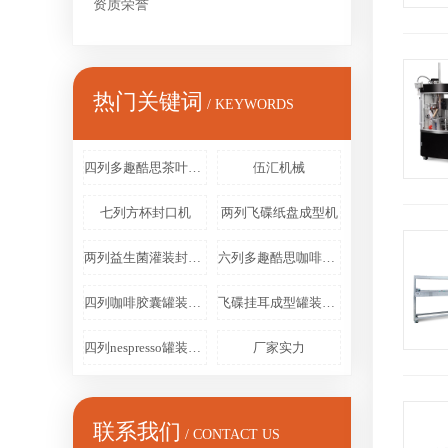
资质荣誉
热门关键词
/ KEYWORDS
四列多趣酷思茶叶灌装机
伍汇机械
七列方杯封口机
两列飞碟纸盘成型机
两列益生菌灌装封口扣盖机
六列多趣酷思咖啡胶囊包装机
四列咖啡胶囊罐装扣盖机
飞碟挂耳成型罐装封口装袋机
四列nespresso罐装封口装盒机
厂家实力
联系我们
/ CONTACT US