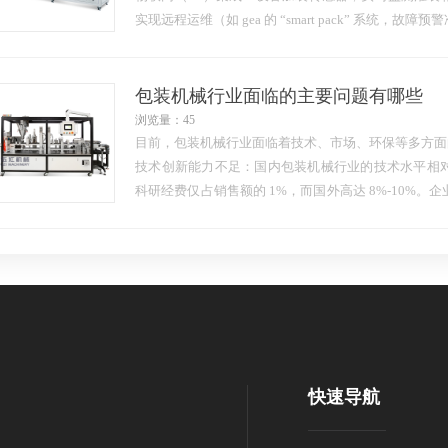
实现远程运维（如 gea 的 “smart pack” 系统，故障
机器视觉应用：视觉检测模块自动识别容器缺陷（如
检，检测效率提升 3 倍以上。
绿色化转型：
包装机械行业面临的主要问题有哪些
…
浏览量：45
目前，包装机械行业面临着技术、市场、环保等多方面
技术创新能力不足：国内包装机械行业的技术水平相
科研经费仅占销售额的 1%，而国外高达 8%-10%
地，产品开发基本停留在测试仿制阶段，在产品的性能
快速导航