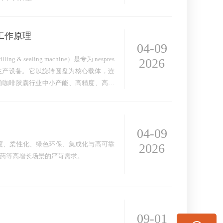
铝胶囊、精品咖啡、稳定量产
与工作原理
04-09
lling & sealing machine）是专为 nespres
2026
化 生产设备。它以旋转圆盘为核心载体，连
前咖啡胶囊行业中小产能、高精度、高稳
04-09
度、柔性化、绿色环保、集成化与高可靠
2026
药等高增长场景的严苛需求。
案位置，系统自动匹配温度、压…
09-01